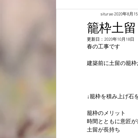
siturae
2020年8月1
籠枠土留
更新日：
2020年10月18日
春の工事です
建築前に土留の籠枠
↓籠枠を積み上げ石
籠枠のメリット
時間とともに意匠が
土留が長持ち　