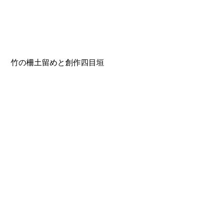
 竹の柵土留めと創作四目垣