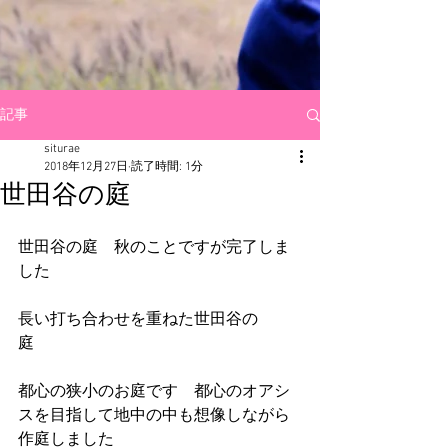
記事
siturae
2018年12月27日
読了時間: 1分
世田谷の庭
世田谷の庭　秋のことですが完了しま
した
長い打ち合わせを重ねた世田谷の
庭　　　
都心の狭小のお庭です　都心のオアシ
スを目指して地中の中も想像しながら
作庭しました