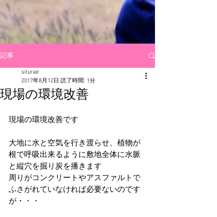
記事
siturae
2017年8月12日
読了時間: 1分
現場の環境改善
現場の環境改善です
大地に水と空気を行き渡らせ、植物が
根で呼吸出来るように敷地全体に水脈
と縦穴を掘り炭を播きます
周りがコンクリートやアスファルトで
ふさがれていなければ必要ないのです
が・・・