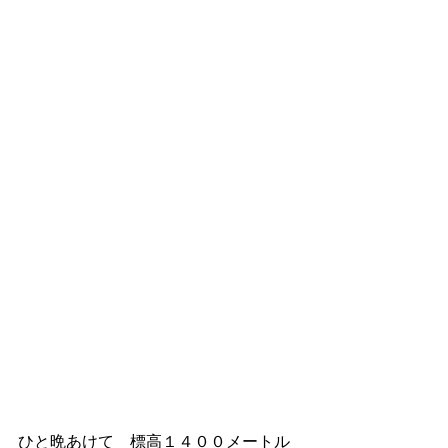
ひと晩あけて　標高１４００メートル