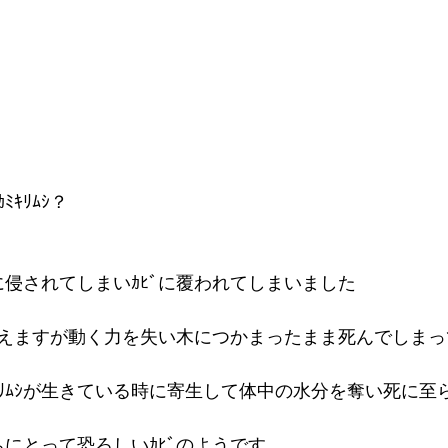
ﾐｷﾘﾑｼ？ 
菌に侵されてしまいｶﾋﾞに覆われてしまいました 
えますが動く力を失い木につかまったまま死んでしまっ
ｶﾐｷﾘﾑｼが生きている時に寄生して体中の水分を奪い死に至
たちにとって恐ろしいｶﾋﾞのようです 