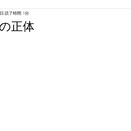
6日
読了時間: 1分
の正体