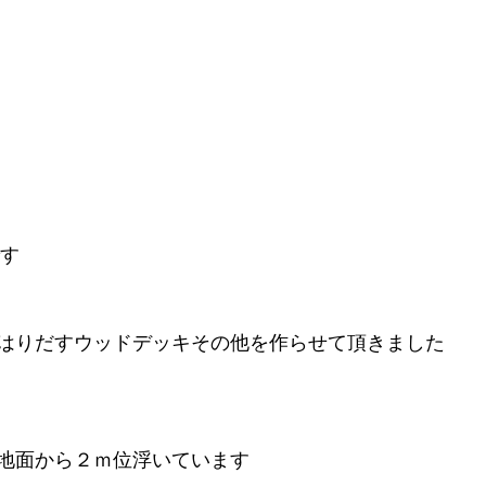
す　 
はりだすウッドデッキその他を作らせて頂きました　 
地面から２ｍ位浮いています　 