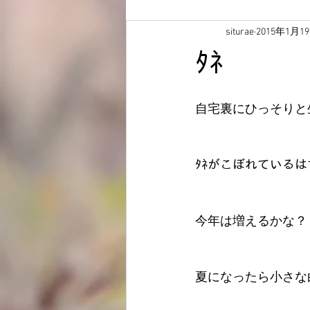
siturae
2015年1月1
ﾀﾈ
自宅裏にひっそりと生
ﾀﾈがこぼれている
今年は増えるかな？
夏になったら小さな