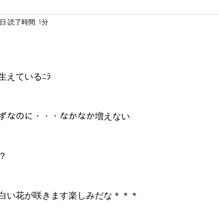
9日
読了時間: 1分
えているﾆﾗ 
はずなのに・・・なかなか増えない 
？ 
白い花が咲きます楽しみだな＊＊＊ 