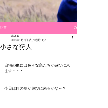
記事
siturae
2015年1月6日
読了時間: 1分
小さな狩人
自宅の庭には色々な鳥たちが遊びに来
ます＊＊＊ 
今日は何の鳥が遊びに来るかな～？ 