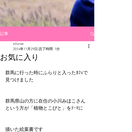
記事
siturae
2014年11月29日
読了時間: 1分
お気に入り
群馬に行った時にふらりと入ったｶﾌｪで
見つけました 
群馬県山の方に在住の小川みほこさん
という方が「植物とこびと」をﾃｰﾏに 
描いた絵葉書です 