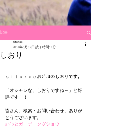
記事
siturae
2014年5月12日
読了時間: 1分
しおり
ｓｉｔｕｒａｅｵﾘｼﾞﾅﾙのしおりです。 
「オシャレな、しおりですね～」と好
評です！！ 
皆さん、検索・お問い合わせ、ありが
とうございます。
#ﾊﾞﾗとガーデニングショウ