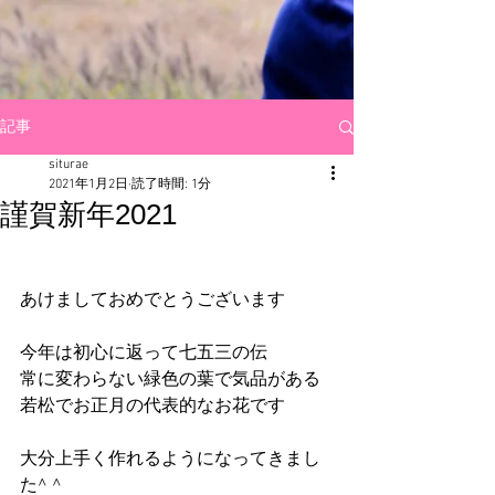
記事
siturae
2021年1月2日
読了時間: 1分
謹賀新年2021
あけましておめでとうございます
今年は初心に返って七五三の伝
常に変わらない緑色の葉で気品がある
若松でお正月の代表的なお花です
大分上手く作れるようになってきまし
た^ ^